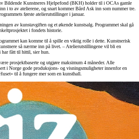
t av Bildende Kunstneres Hjelpefond (BKH) holder til i OCAs gamle
 inn i to av atelierene, og snart kommer Bård Ask inn som nummer tre.
ogrammets første atelierutstillinger i januar.
kningen av kunstavgiften og et økende kunstsalg. Programmet skal gå
keltprosjektet i fondets historie.
rogrammet kan komme til å spille en viktig rolle i dette. Kunstnerisk
tnere så nærme inn på livet. – Atelierutstillingene vil bli en
 fått til hittil, sier hun.
 være prosjektbaserte og utgjøre maksimum 4 måneder. Alle
basert i Norge gode produksjons- og visningsmuligheter innenfor en
 «Huset» til å fungere mer som en kunsthall.