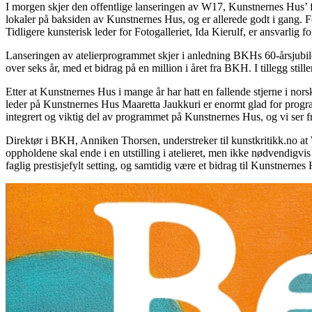
I morgen skjer den offentlige lanseringen av
W17
, Kunstnernes Hus’ 
lokaler på baksiden av Kunstnernes Hus, og er allerede godt i gang. F
Tidligere kunsterisk leder for Fotogalleriet, Ida Kierulf, er ansvarlig f
Lanseringen av atelierprogrammet skjer i anledning BKHs 60-årsjubil
over seks år, med et bidrag på en million i året fra
BKH
. I tillegg sti
Etter at Kunstnernes Hus i mange år har hatt en fallende stjerne i nors
leder på Kunstnernes Hus Maaretta Jaukkuri er enormt glad for program
integrert og viktig del av programmet på Kunstnernes Hus, og vi ser fra
Direktør i
BKH
, Anniken Thorsen, understreker til kunstkritikk.no at
oppholdene skal ende i en utstilling i atelieret, men ikke nødvendigvi
faglig prestisjefylt setting, og samtidig være et bidrag til Kunstnernes