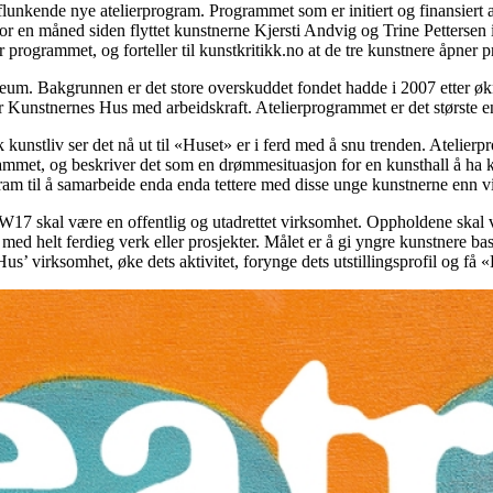
flunkende nye atelierprogram. Programmet som er initiert og finansier
or en måned siden flyttet kunstnerne Kjersti Andvig og Trine Pettersen
or programmet, og forteller til kunstkritikk.no at de tre kunstnere åpner pr
eum. Bakgrunnen er det store overskuddet fondet hadde i 2007 etter ø
ller Kunstnernes Hus med arbeidskraft. Atelierprogrammet er det største en
k kunstliv ser det nå ut til «Huset» er i ferd med å snu trenden. Atelierp
met, og beskriver det som en drømmesituasjon for en kunsthall å ha kuns
m til å samarbeide enda enda tettere med disse unge kunstnerne enn vi har
W17
skal være en offentlig og utadrettet virksomhet. Oppholdene skal
s med helt ferdieg verk eller prosjekter. Målet er å gi yngre kunstnere 
 Hus’ virksomhet, øke dets aktivitet, forynge dets utstillingsprofil og få