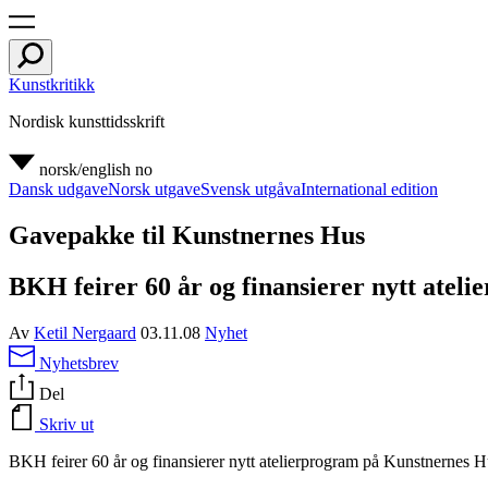
Kunstkritikk
Nordisk kunsttidsskrift
norsk/english
no
Dansk udgave
Norsk utgave
Svensk utgåva
International edition
Gavepakke til Kunstnernes Hus
BKH feirer 60 år og finansierer nytt ate
Av
Ketil Nergaard
03.11.08
Nyhet
Nyhetsbrev
Del
Skriv ut
BKH
feirer 60 år og finansierer nytt atelierprogram på Kunstnernes 