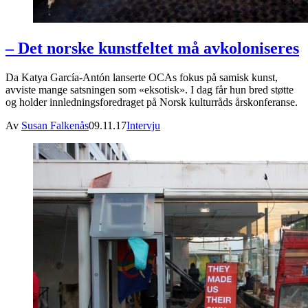
– Det norske kunstfeltet må avkoloniseres
Da Katya García-Antón lanserte OCAs fokus på samisk kunst,
avviste mange satsningen som «eksotisk». I dag får hun bred støtte
og holder innledningsforedraget på Norsk kulturråds årskonferanse.
Av
Susan Falkenås
09.11.17
Intervju