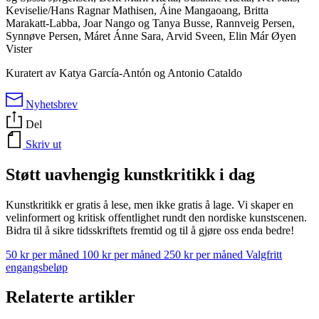
Keviselie/Hans Ragnar Mathisen, Áine Mangaoang, Britta
Marakatt-Labba, Joar Nango og Tanya Busse, Rannveig Persen,
Synnøve Persen, Máret Ánne Sara, Arvid Sveen, Elin Már Øyen
Vister
Kuratert av Katya García-Antón og Antonio Cataldo
Nyhetsbrev
Del
Skriv ut
Støtt uavhengig kunstkritikk i dag
Kunstkritikk er gratis å lese, men ikke gratis å lage. Vi skaper en
velinformert og kritisk offentlighet rundt den nordiske kunstscenen.
Bidra til å sikre tidsskriftets fremtid og til å gjøre oss enda bedre!
50 kr per måned
100 kr per måned
250 kr per måned
Valgfritt
engangsbeløp
Relaterte artikler