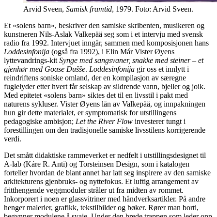
Arvid Sveen,
Samisk framtid
, 1979. Foto: Arvid Sveen.
Et «solens barn», beskriver den samiske skribenten, musikeren og
kunstneren Nils-Aslak Valkepää seg som i et intervju med svensk
radio fra 1992. Intervjuet inngår, sammen med komposisjonen hans
Loddesinfonija
(også fra 1992), i Elin Már Vister Øyens
lyttevandrings-kit
Synge med sangsvaner, snakke med steiner – et
gjenhør med Goase Dušše
.
Loddesinfonija
gir oss et innlytt i
reindriftens soniske omland, der en kompilasjon av særegne
fuglelyder etter hvert får selskap av sildrende vann, bjeller og joik.
Med epitetet «solens barn» siktes det til en livsstil i pakt med
naturens sykluser. Vister Øyens lån av Valkepää, og innpakningen
hun gir dette materialet, er symptomatisk for utstillingens
pedagogiske ambisjon;
Let the River Flow
investerer tungt i
forestillingen om den tradisjonelle samiske livsstilens korrigerende
verdi.
Det smått didaktiske rammeverket er nedfelt i utstillingsdesignet til
A-lab (Káre R. Anti) og Torsteinsen Design, som i katalogen
forteller hvordan de blant annet har latt seg inspirere av den samiske
arkitekturens gjenbruks- og nyttefokus. Et luftig arrangement av
fritthengende veggmoduler stråler ut fra midten av rommet.
Inkorporert i noen er glassvitriner med håndverksartikler. På andre
henger malerier, grafikk, tekstilbilder og bøker. Rører man borti,
begynner modulene å svaie. Under den brede trappen som leder opp