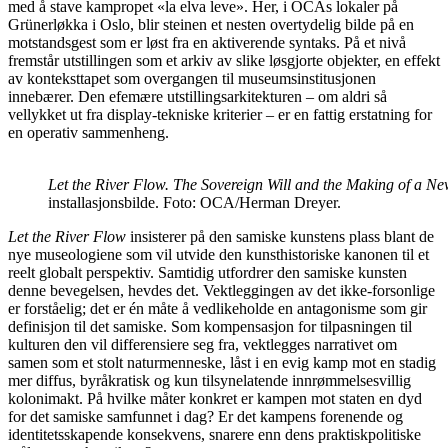
med å stave kampropet «la elva leve». Her, i OCAs lokaler på
Grünerløkka i Oslo, blir steinen et nesten overtydelig bilde på en
motstandsgest som er løst fra en aktiverende syntaks. På et nivå
fremstår utstillingen som et arkiv av slike løsgjorte objekter, en effekt
av konteksttapet som overgangen til museumsinstitusjonen
innebærer. Den efemære utstillingsarkitekturen – om aldri så
vellykket ut fra display-tekniske kriterier – er en fattig erstatning for
en operativ sammenheng.
Let the River Flow. The Sovereign Will and the Making of a Ne
installasjonsbilde. Foto: OCA/Herman Dreyer.
Let the River Flow
insisterer på den samiske kunstens plass blant de
nye museologiene som vil utvide den kunsthistoriske kanonen til et
reelt globalt perspektiv. Samtidig utfordrer den samiske kunsten
denne bevegelsen, hevdes det. Vektleggingen av det ikke-forsonlige
er forståelig; det er én måte å vedlikeholde en antagonisme som gir
definisjon til det samiske. Som kompensasjon for tilpasningen til
kulturen den vil differensiere seg fra, vektlegges narrativet om
samen som et stolt naturmenneske, låst i en evig kamp mot en stadig
mer diffus, byråkratisk og kun tilsynelatende innrømmelsesvillig
kolonimakt. På hvilke måter konkret er kampen mot staten en dyd
for det samiske samfunnet i dag? Er det kampens forenende og
identitetsskapende konsekvens, snarere enn dens praktiskpolitiske