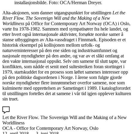
installasjonsbilde. Foto: OCA/Herman Dreyer.
Alta-aksjonen, som danner utgangspunktet for utstillingen
Let the
River Flow. The Sovereign Will and the Making of a New
Worldliness
på Office for Contemporary Art Norway (OCA) i Oslo,
varte fra 1978-1982. Sammen med sympatisører fra hele landet, og
etter hvert også internasjonale aktivister, forsøkte norske samer å
stanse utbyggingen av Alta-vassdraget i Finnmark. Episoden er et
historisk eksempel på kollisjonen mellom urfolk- og
naturverninteresser på den ene siden og industrisamfunnet og
nasjonale myndigheter på den andre, og var av et slikt omfang at
den vakte internasjonal oppsikt. Selv om samene til slutt tapte, var
konflikten, som nådde et senit med sultestreiken foran stortinget i
1979, startskuddet for en prosess som løftet samenes interesser opp
på den politiske dagsordenen i Norge. I årene som fulgte gjorde
norske myndigheter flere innrømmelser overfor samene, noe som
kulminerte med opprettelsen av Sametinget i 1989. I katalogforordet
til utstillingen fortelles det at samene i vår tid igjen opplever kulturen
sin truet.
Let the River Flow. The Sovereign Will and the Making of a New
Worldliness
OCA - Office for Contemporary Art Norway, Oslo
12. april 2018
—
3. juni 2018