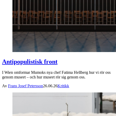
Antipopulistisk front
I Wien omformar Mumoks nya chef Fatima Hellberg hur vi rör oss
genom museet – och hur museet rör sig genom oss.
Av
Frans Josef Petersson
26.06.26
Kritikk