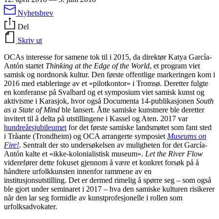
Nyhetsbrev
Del
Skriv ut
OCAs interesse for samene tok til i 2015, da direktør Katya García-
Antón startet
Thinking at the Edge of the World
, et program viet
samisk og nordnorsk kultur. Den første offentlige markeringen kom i
2016 med etableringe av et «pilotkontor» i Tromsø. Deretter fulgte
en konferanse på Svalbard og et symposium viet samisk kunst og
aktivisme i Karasjok, hvor også Documenta 14-publikasjonen
South
as a State of Mind
ble lansert. Åtte samiske kunstnere ble deretter
invitert til å delta på utstillingene i Kassel og Aten. 2017 var
hundreårsjubileumet
for det første samiske landsmøtet som fant sted
i Tråante (Trondheim) og OCA arrangerte symposiet
Museums on
Fire!
. Sentralt der sto undersøkelsen av muligheten for det García-
Antón kalte et «ikke-kolonialistisk museum».
Let the River Flow
viderefører dette fokuset gjennom å være et konkret forsøk på å
håndtere urfolkkunsten innenfor rammene av en
institusjonsutstilling. Det er dermed rimelig å spørre seg – som også
ble gjort under seminaret i 2017 – hva den samiske kulturen risikerer
når den lar seg formidle av kunstprofesjonelle i rollen som
urfolksadvokater.