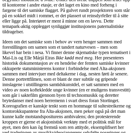
til kontorene i andre etasje, er det laget en kino med forheng i
fargene til det samiske flagget. På gulvet rundt prosjektoren som står
på en sokkel midt i rommet, er det plassert ut reinsdyrfeller til å sitte
eller ligge på. Interiøret er ment å minne om en lavvu. Dette
temapark-aktig opplegget synliggjør institusjonens paternalistiske
tildragelser.
Ideen om det samiske som i behov av vern henger sammen med
forestillingen om samen som et tandert naturvesen – men som
likevel har bein i nesa. Vi finner denne skjematiske typen tematisert i
Mai-Lis og Elle Márjá Eiras
Ikke kødd med meg
. Her presenteres
historisk dokumentasjon av en hendelse der femten samiske kvinner
okkuperte statsministerens kontor i forbindelse med Alta-aksjonen
sammen med intervjuer med deltakerne i dag, nesten førti år senere.
Denne portrettfilmen, som er blant de mer subtile og gripende
innslagene i utstillingens samtidskunstdel, er satt sammen med en
video av noen koftekledde unge kvinner (en er muligens transvestitt)
som går i saktefilm gjennom byen til technomusikk og deretter
brytedanser med noen herremenn i svart dress foran Stortinget.
Koreografien er kanskje tenkt som en hommage til sultestreikerne og
kontorokkupantene fra Alta-aksjonen, men peker også på det man
kunne kalle motstandspositurens ambivalens; den protesterende
kroppen er gjerne et aksjonistisk verktøy med et politisk mål for
øyet, men den kan òg fremstå som ren attityde, eksemplifisert her
ved traderingen av musikkvideosjangerens selvfølte poseringer og