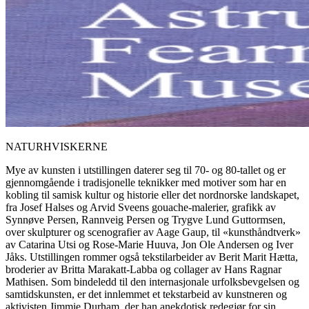
NATURHVISKERNE
Mye av kunsten i utstillingen daterer seg til 70- og 80-tallet og er
gjennomgående i tradisjonelle teknikker med motiver som har en
kobling til samisk kultur og historie eller det nordnorske landskapet,
fra Josef Halses og Arvid Sveens gouache-malerier, grafikk av
Synnøve Persen, Rannveig Persen og Trygve Lund Guttormsen,
over skulpturer og scenografier av Aage Gaup, til «kunsthåndtverk»
av Catarina Utsi og Rose-Marie Huuva, Jon Ole Andersen og Iver
Jåks. Utstillingen rommer også tekstilarbeider av Berit Marit Hætta,
broderier av Britta Marakatt-Labba og collager av Hans Ragnar
Mathisen. Som bindeledd til den internasjonale urfolksbevgelsen og
samtidskunsten, er det innlemmet et tekstarbeid av kunstneren og
aktivisten Jimmie Durham, der han anekdotisk redegjør for sin