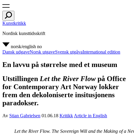
Kunstkritikk
Nordisk kunsttidsskrift
norsk/english
no
Dansk udgave
Norsk utgave
Svensk utgåva
International edition
En lavvu på størrelse med et museum
Utstillingen
Let the River Flow
på Office
for Contemporary Art Norway lokker
frem den dekoloniserte insitusjonens
paradokser.
Av
Stian Gabrielsen
01.06.18
Kritikk
Article in English
Let the River Flow. The Sovereign Will and the Making of a Ne