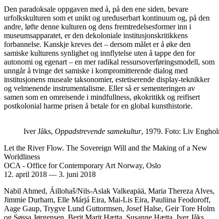
Den paradoksale oppgaven med å, på den ene siden, bevare
urfolkskulturen som et unikt og ureduserbart kontinuum og, på den
andre, løfte denne kulturen og dens fremtredelsesformer inn i
museumsapparatet, er den dekoloniale institusjonskritikkens
forbannelse. Kanskje kreves det – dersom målet er å øke den
samiske kulturens synlighet og innflytelse uten å tappe den for
autonomi og egenart – en mer radikal ressursoverføringsmodell, som
unngår å tvinge det samiske i kompromitterende dialog med
institusjonens museale taksonomier, estetiserende display-teknikker
og velmenende instrumentalisme. Eller så er sementeringen av
samen som en omreisende i mindfullness, økokritikk og reifisert
postkolonial harme prisen å betale for en global kunsthistorie.
Iver Jåks,
Oppadstrevende samekultur
, 1979. Foto: Liv Engho
Let the River Flow. The Sovereign Will and the Making of a New
Worldliness
OCA - Office for Contemporary Art Norway, Oslo
12. april 2018
—
3. juni 2018
Nabil Ahmed, Áillohaš/Nils-Aslak Valkeapää, Maria Thereza Alves,
Jimmie Durham, Elle Márjá Eira, Mai-Lis Eira, Pauliina Feodoroff,
Aage Gaup, Trygve Lund Guttormsen, Josef Halse, Geir Tore Holm
og Søssa Jørgensen, Berit Marit Hætta, Susanne Hætta, Iver Jåks,