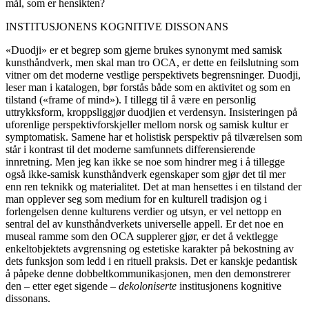
mål, som er hensikten?
INSTITUSJONENS KOGNITIVE DISSONANS
«Duodji» er et begrep som gjerne brukes synonymt med samisk
kunsthåndverk, men skal man tro OCA, er dette en feilslutning som
vitner om det moderne vestlige perspektivets begrensninger. Duodji,
leser man i katalogen, bør forstås både som en aktivitet og som en
tilstand («frame of mind»). I tillegg til å være en personlig
uttrykksform, kroppsliggjør duodjien et verdensyn. Insisteringen på
uforenlige perspektivforskjeller mellom norsk og samisk kultur er
symptomatisk. Samene har et holistisk perspektiv på tilværelsen som
står i kontrast til det moderne samfunnets differensierende
innretning. Men jeg kan ikke se noe som hindrer meg i å tillegge
også ikke-samisk kunsthåndverk egenskaper som gjør det til mer
enn ren teknikk og materialitet. Det at man hensettes i en tilstand der
man opplever seg som medium for en kulturell tradisjon og i
forlengelsen denne kulturens verdier og utsyn, er vel nettopp en
sentral del av kunsthåndverkets universelle appell. Er det noe en
museal ramme som den OCA supplerer gjør, er det å vektlegge
enkeltobjektets avgrensning og estetiske karakter på bekostning av
dets funksjon som ledd i en rituell praksis. Det er kanskje pedantisk
å påpeke denne dobbeltkommunikasjonen, men den demonstrerer
den – etter eget sigende –
dekoloniserte
institusjonens kognitive
dissonans.