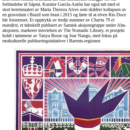
forbindelse til Sápmi. Kurator García-Antón har også tatt med et
stort lerretsmaleri av Maria Thereza Alves som skildrer kollapsen av
en gruvedam i Brazil som brast i 2015 og førte til at elven Rio Doce
ble forurenset. Et opptrykk av tredje nummer av
Charta 79 et
manifest
, et tidsskrift publisert av Samisk aksjonsgruppe under Alta-
aksjonen, markerer innvielsen av The Nomadic Library, et prosjekt
holdt i tømmene av Tanya Busse og Joar Nango, med fokus på
motkulturelle publiseringsinitativer i Barents-regionen