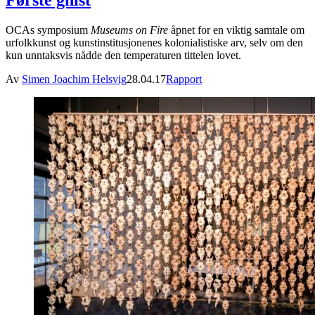
Første gnist
OCAs symposium
Museums on Fire
åpnet for en viktig samtale om
urfolkkunst og kunstinstitusjonenes kolonialistiske arv, selv om den
kun unntaksvis nådde den temperaturen tittelen lovet.
Av
Simen Joachim Helsvig
28.04.17
Rapport