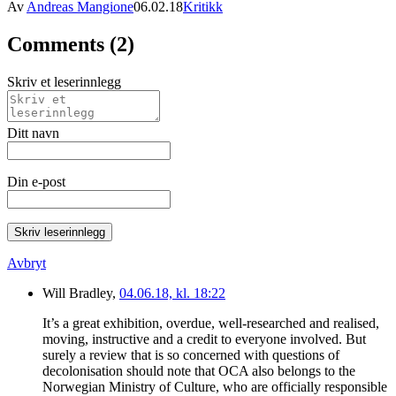
Av
Andreas Mangione
06.02.18
Kritikk
Comments (2)
Skriv et leserinnlegg
Ditt navn
Din e-post
Skriv leserinnlegg
Avbryt
Will Bradley,
04.06.18, kl. 18:22
It’s a great exhibition, overdue, well-researched and realised,
moving, instructive and a credit to everyone involved. But
surely a review that is so concerned with questions of
decolonisation should note that OCA also belongs to the
Norwegian Ministry of Culture, who are officially responsible