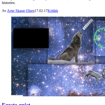
historien.
Av
Arne Skaug Olsen
17.02.17
Kritikk