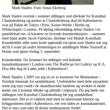
Mark Sladen. Foto: Jonas Ekeberg.
Mark Sladen overtok i sommer stillingen som direktør for Kunsthal
Charlottenborg og ønsker at Charlottenborg skal bli Københavns
svar på Palais de Tokyo i Paris, Kunst-Werke i Berlin og
Whitechapel i London. På lørdag ettermiddag deltar Sladen i en
paneldebatt om «å kuratere en levende kunstinstitusjon» – sammen
med blant andre Jacob Fabricius, direktør ved Malmö Konsthall.
Kunstkritikk stilte noen korte spørsmål via epost som Sladen tok seg
tid til å svare på under monteringen av utstillingen Make Yourself at
Home som åpner fredag 3. september
Kunstkritikk: Du kommer fra stillinger ved ledende
kunstinstitusjoner i London som The Barbican Art Gallery og ICA.
Hva fikk deg til å søke jobb i København?
Mark Sladen: I 2005 var jeg en av to kuratorer for Momentum –
Nordisk biennale for samtidskunst. I forbindelse med dette prosjektet
reiste jeg mye rundt i de skandinaviske landene og utviklet et sterkt
ønske om å komme tilbake og arbeide i regionen. Da jeg hørte om
stillingen ved Kunsthal Charlottenborg ble jeg umiddelbart
interessert. Det er et vakkert sted med en interessant historie og
beliggenheten midt i København, rett ved siden av kunstakademiet.
Det er mye som taler til denne institusjonens fordel.