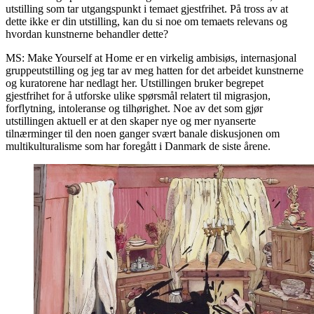
utstilling som tar utgangspunkt i temaet gjestfrihet. På tross av at
dette ikke er din utstilling, kan du si noe om temaets relevans og
hvordan kunstnerne behandler dette?
MS: Make Yourself at Home er en virkelig ambisiøs, internasjonal
gruppeutstilling og jeg tar av meg hatten for det arbeidet kunstnerne
og kuratorene har nedlagt her. Utstillingen bruker begrepet
gjestfrihet for å utforske ulike spørsmål relatert til migrasjon,
forflytning, intoleranse og tilhørighet. Noe av det som gjør
utstillingen aktuell er at den skaper nye og mer nyanserte
tilnærminger til den noen ganger svært banale diskusjonen om
multikulturalisme som har foregått i Danmark de siste årene.