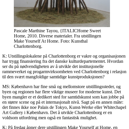
Pascale Marthine Tayou, {ITALICHome Sweet
Home, 2010. Diverse materialer. Fra utstillingen
Make Yourself At Home. Foto: Kunsthal
Charlottenborg.
K: Utstillingslokalene på Charlottenborg er vakre og organisasjonen
har trygg finansiering fra det danske kulturdepartementet. Hvordan
ser du på nødvendigheten av å utvikle det institusjonelle
rammeverket og progarmvirksomheten ved Charlottenborg i relasjon
til den svært mangfoldige samtidige kunstproduksjonen?
MS: København har fine små og mellomstore utstillingssteder, og
byen og regionen har flere viktige museer for moderne kunst. Det
byen mangler er et dedikert sted for samtidskunst som kan jobbe på
en større scene og på et internasjonalt nivå. Sagt på en annen måte:
det finnes ikke noe Palais de Tokyo, Kunst-Werke eller Whitechapel
Art Gallery i København. Det å utvikle Charlottenborg er en
voldsom utfordring men også en fantastisk mulighet.
K: På fredag åpner dere utstillingen Make Yourself at Home, en