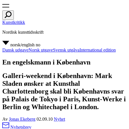
Kunstkritikk
Nordisk kunsttidsskrift
norsk/english
no
Dansk udgave
Norsk utgave
Svensk utgåva
International edition
En engelskmann i København
Galleri-weekend i København: Mark
Sladen ønsker at Kunsthal
Charlottenborg skal bli Københavns svar
på Palais de Tokyo i Paris, Kunst-Werke i
Berlin og Whitechapel i London.
Av
Jonas Ekeberg
02.09.10
Nyhet
Nyhetsbrev