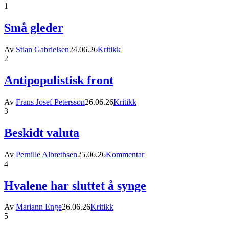
1
Små gleder
Av
Stian Gabrielsen
24.06.26
Kritikk
2
Antipopulistisk front
Av
Frans Josef Petersson
26.06.26
Kritikk
3
Beskidt valuta
Av
Pernille Albrethsen
25.06.26
Kommentar
4
Hvalene har sluttet å synge
Av
Mariann Enge
26.06.26
Kritikk
5