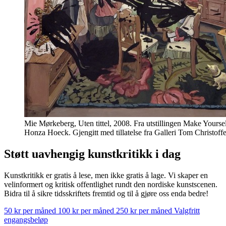
Mie Mørkeberg, Uten tittel, 2008. Fra utstillingen Make Yours
Honza Hoeck. Gjengitt med tillatelse fra Galleri Tom Christoffe
Støtt uavhengig kunstkritikk i dag
Kunstkritikk er gratis å lese, men ikke gratis å lage. Vi skaper en
velinformert og kritisk offentlighet rundt den nordiske kunstscenen.
Bidra til å sikre tidsskriftets fremtid og til å gjøre oss enda bedre!
50 kr per måned
100 kr per måned
250 kr per måned
Valgfritt
engangsbeløp