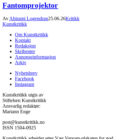
Fantomprojektor
Av
Abirami Logendran
25.06.26
Kritikk
Kunstkritikk
Om Kunstkritikk
Kontakt
Redaksjon
Skribenter
Annonseinformasjon
Arkiv
Nyhetsbrev
Facebook
Instagram
Kunstkritikk utgis av
Stiftelsen Kunstkritikk
Ansvarlig redaktør:
Mariann Enge
post@kunstkritikk.no
ISSN 1504-0925
Kunstkritikk arbeider etter Vær Varsom-plakaten for god