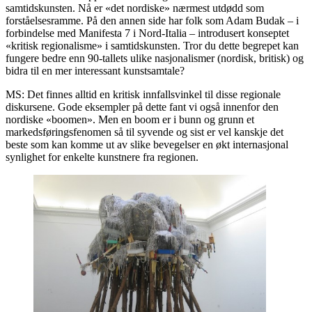
samtidskunsten. Nå er «det nordiske» nærmest utdødd som
forståelsesramme. På den annen side har folk som Adam Budak – i
forbindelse med Manifesta 7 i Nord-Italia – introdusert konseptet
«kritisk regionalisme» i samtidskunsten. Tror du dette begrepet kan
fungere bedre enn 90-tallets ulike nasjonalismer (nordisk, britisk) og
bidra til en mer interessant kunstsamtale?
MS: Det finnes alltid en kritisk innfallsvinkel til disse regionale
diskursene. Gode eksempler på dette fant vi også innenfor den
nordiske «boomen». Men en boom er i bunn og grunn et
markedsføringsfenomen så til syvende og sist er vel kanskje det
beste som kan komme ut av slike bevegelser en økt internasjonal
synlighet for enkelte kunstnere fra regionen.