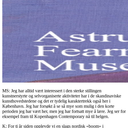
MS: Jeg har alltid vært interessert i den sterke stillingen
kunstnerstyrte og selvorganiserte aktiviteter har i de skandinaviske
kunsthovedstedene og det er tydelig karaktertrekk også her i
København. Jeg har forsøkt å se så mye som mulig i den korte
perioden jeg har vært her, men jeg har fortsatt mye å lære. Jeg ser for
eksempel fram til Kopenhagen Contemporary nå til helgen.
K: For ti år siden opplevde vi en slags nordisk «boom» i