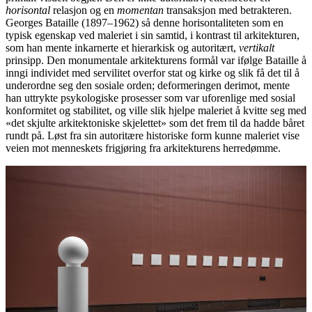
horisontal
relasjon og en
momentan
transaksjon med betrakteren.
Georges Bataille (1897–1962) så denne horisontaliteten som en
typisk egenskap ved maleriet i sin samtid, i kontrast til arkitekturen,
som han mente inkarnerte et hierarkisk og autoritært,
vertikalt
prinsipp. Den monumentale arkitekturens formål var ifølge Bataille å
inngi individet med servilitet overfor stat og kirke og slik få det til å
underordne seg den sosiale orden; deformeringen derimot, mente
han uttrykte psykologiske prosesser som var uforenlige med sosial
konformitet og stabilitet, og ville slik hjelpe maleriet å kvitte seg med
«det skjulte arkitektoniske skjelettet» som det frem til da hadde båret
rundt på. Løst fra sin autoritære historiske form kunne maleriet vise
veien mot menneskets frigjøring fra arkitekturens herredømme.