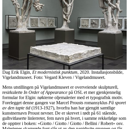
Dag Erik Elgin,
Et modernistisk punktum
, 2020. Installasjonsbilde,
Vigelandmuseet. Foto: Vegard Kleven / Vigelandmuseet.
Mens utstillingen på Vigelandmuseet er overveiende skulpturell,
resirkulerte
In Order of Appearance
på OSL et mer gjenkjennelig
formular for Elgin: nøkterne oljemalerier med et typografisk motiv.
Forelegget denne gangen var Marcel Prousts romansyklus
På sporet
av den tapte tid
(1913-1927), hvorfra han har gjengitt samtlige
kunstnernavn Proust nevner. De er skrevet i rødt på 61 stående,
gulhvitlaserte linlerreter, fem navn på hvert, i samme rekkefølge som
de opptrer i boken: «Giotto / Giotto / Giotto / Bellini / Robert» osv.
Malerienes skarprøde font slår ut av den papirhvite grunnen og får