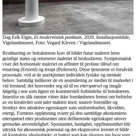
Dag Erik Elgin,
Et modernistisk punktum
, 2020. Installasjonsbilde,
Vigelandmuseet. Foto: Vegard Kleven / Vigelandmuseet.
Restituering av betrakterens krav til bildet fratar maleren hens
geistlige status og returnerer maleriet til brukssfæren. Symptomatisk
viser det horisontale maleriet en affinitet til profane tilbud om
ernæring (Ertzeid) og terapi (Pedersen). Disse tjenestene er forsåvidt
prososiale, ved at de anerkjenner individets fysiske og mentale
behov. Samtidig indikerer de en assimilering av mediet til markedet i
vid forstand; det henvender seg nå til en
etterspørsel
og inngår
følgelig i noe som ligner en kommersiell forbindelse til betrakteren.
Innenfor en slik ramme vitner ikke formløsheten fremst om befrielse
av en kreativitet som taler makten imot; snarere forestiller og
frembyr den attraktive egenskaper som omformbarhet, likviditet,
energi. Formens oppløsning svarer på den samtidige økonomiens
etterspørsel etter produsenter uten definerende egenskaper utover
grenseløs anvendelighet. Spontanitet, hastighet, oppfinnsomhet blir
uttrykk for økonomisk potensial og det ekspressive lerretet et bilde
på kapitalens idealsubjekt: et batteri som kan plugges inn hvor som