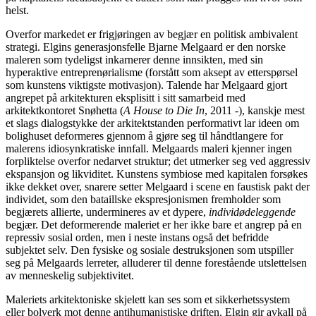
helst.
Overfor markedet er frigjøringen av begjær en politisk ambivalent
strategi. Elgins generasjonsfelle Bjarne Melgaard er den norske
maleren som tydeligst inkarnerer denne innsikten, med sin
hyperaktive entreprenørialisme (forstått som aksept av etterspørsel
som kunstens viktigste motivasjon). Talende har Melgaard gjort
angrepet på arkitekturen eksplisitt i sitt samarbeid med
arkitektkontoret Snøhetta (
A House to Die In
, 2011 -), kanskje mest
et slags dialogstykke der arkitektstanden performativt lar ideen om
bolighuset deformeres gjennom å gjøre seg til håndtlangere for
malerens idiosynkratiske innfall. Melgaards maleri kjenner ingen
forpliktelse overfor nedarvet struktur; det utmerker seg ved aggressiv
ekspansjon og likviditet. Kunstens symbiose med kapitalen forsøkes
ikke dekket over, snarere setter Melgaard i scene en faustisk pakt der
individet, som den bataillske ekspresjonismen fremholder som
begjærets allierte, undermineres av et dypere,
individødeleggende
begjær. Det deformerende maleriet er her ikke bare et angrep på en
repressiv sosial orden, men i neste instans også det befridde
subjektet selv. Den fysiske og sosiale destruksjonen som utspiller
seg på Melgaards lerreter, alluderer til denne forestående utslettelsen
av menneskelig subjektivitet.
Maleriets arkitektoniske skjelett kan ses som et sikkerhetssystem
eller bolverk mot denne antihumanistiske driften. Elgin gir avkall på