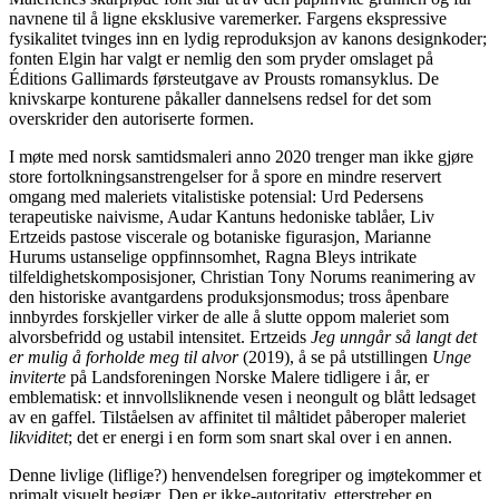
navnene til å ligne eksklusive varemerker. Fargens ekspressive
fysikalitet tvinges inn en lydig reproduksjon av kanons designkoder;
fonten Elgin har valgt er nemlig den som pryder omslaget på
Éditions Gallimards førsteutgave av Prousts romansyklus. De
knivskarpe konturene påkaller dannelsens redsel for det som
overskrider den autoriserte formen.
I møte med norsk samtidsmaleri anno 2020 trenger man ikke gjøre
store fortolkningsanstrengelser for å spore en mindre reservert
omgang med maleriets vitalistiske potensial: Urd Pedersens
terapeutiske naivisme, Audar Kantuns hedoniske tablåer, Liv
Ertzeids pastose viscerale og botaniske figurasjon, Marianne
Hurums ustanselige oppfinnsomhet, Ragna Bleys intrikate
tilfeldighetskomposisjoner, Christian Tony Norums reanimering av
den historiske avantgardens produksjonsmodus; tross åpenbare
innbyrdes forskjeller virker de alle å slutte oppom maleriet som
alvorsbefridd og ustabil intensitet. Ertzeids
Jeg unngår så langt det
er mulig å forholde meg til alvor
(2019), å se på utstillingen
Unge
inviterte
på Landsforeningen Norske Malere tidligere i år, er
emblematisk: et innvollsliknende vesen i neongult og blått ledsaget
av en gaffel. Tilståelsen av affinitet til måltidet påberoper maleriet
likviditet
; det er energi i en form som snart skal over i en annen.
Denne livlige (liflige?) henvendelsen foregriper og imøtekommer et
primalt visuelt begjær. Den er ikke-autoritativ, etterstreber en