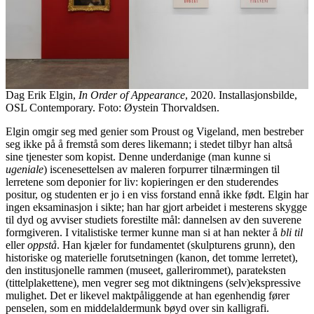
Dag Erik Elgin,
In Order of Appearance
, 2020. Installasjonsbilde,
OSL Contemporary. Foto: Øystein Thorvaldsen.
Elgin omgir seg med genier som Proust og Vigeland, men bestreber
seg ikke på å fremstå som deres likemann; i stedet tilbyr han altså
sine tjenester som kopist. Denne underdanige (man kunne si
ugeniale
) iscenesettelsen av maleren forpurrer tilnærmingen til
lerretene som deponier for liv: kopieringen er den studerendes
positur, og studenten er jo i en viss forstand ennå ikke født. Elgin har
ingen eksaminasjon i sikte; han har gjort arbeidet i mesterens skygge
til dyd og avviser studiets forestilte mål: dannelsen av den suverene
formgiveren. I vitalistiske termer kunne man si at han nekter å
bli til
eller
oppstå
. Han kjæler for fundamentet (skulpturens grunn), den
historiske og materielle forutsetningen (kanon, det tomme lerretet),
den institusjonelle rammen (museet, gallerirommet), parateksten
(tittelplakettene), men vegrer seg mot diktningens (selv)ekspressive
mulighet. Det er likevel maktpåliggende at han egenhendig fører
penselen, som en middelaldermunk bøyd over sin kalligrafi.