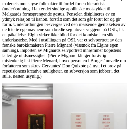
maleriets monstrøse fullmakter til fordel for en hierarkisk
(under)ordning. Han er det sindige apollinske motstykket til
Melgaards formsprengende gestus. Penselen disiplineres av en
ydmyk relasjon til kanon, forstått som det som går forut for og gir
form. Underordningen besverges ved den messende gjentakelsen av
de feterte egennavnene som bredte seg utover veggene på OSL, lik
en påkallelse. Elgin virker ikke blind for det komiske i en slik
underkastelse. Med i utstillingen på OSL var et selvportrett av den
franske barokkmaleren Pierre Mignard (visstnok fra Elgins egen
samling). Importen av Mignards selvportrett innrømmer kopistens
latterlige utidsmessighet. (Pierre Mignard klinger forøvrig
mistenkelig likt Pierre Menard, hovedpersonen i Borges’ novelle om
forfatteren som skrev Cervantes’ Don Quixote på nytt i et prov på
repetisjonens kreative muligheter, en subversjon som jobber i det
stille, nesten usynlig.)