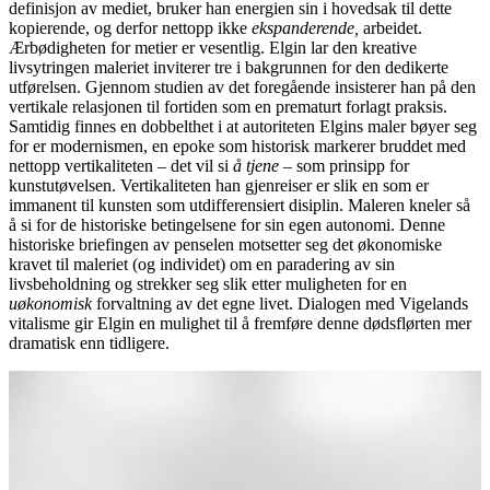
definisjon av mediet, bruker han energien sin i hovedsak til dette
kopierende, og derfor nettopp ikke
ekspanderende,
arbeidet.
Ærbødigheten for metier er vesentlig. Elgin lar den kreative
livsytringen maleriet inviterer tre i bakgrunnen for den dedikerte
utførelsen. Gjennom studien av det foregående insisterer han på den
vertikale relasjonen til fortiden som en prematurt forlagt praksis.
Samtidig finnes en dobbelthet i at autoriteten Elgins maler bøyer seg
for er modernismen, en epoke som historisk markerer bruddet med
nettopp vertikaliteten – det vil si
å tjene
– som prinsipp for
kunstutøvelsen. Vertikaliteten han gjenreiser er slik en som er
immanent til kunsten som utdifferensiert disiplin. Maleren kneler så
å si for de historiske betingelsene for sin egen autonomi. Denne
historiske briefingen av penselen motsetter seg det økonomiske
kravet til maleriet (og individet) om en paradering av sin
livsbeholdning og strekker seg slik etter muligheten for en
uøkonomisk
forvaltning av det egne livet. Dialogen med Vigelands
vitalisme gir Elgin en mulighet til å fremføre denne dødsflørten mer
dramatisk enn tidligere.