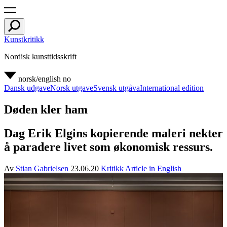
Kunstkritikk
Nordisk kunsttidsskrift
norsk/english
no
Dansk udgave
Norsk utgave
Svensk utgåva
International edition
Døden kler ham
Dag Erik Elgins kopierende maleri nekter
å paradere livet som økonomisk ressurs.
Av
Stian Gabrielsen
23.06.20
Kritikk
Article in English