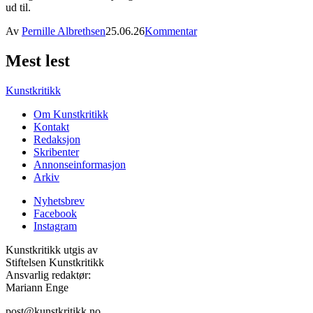
ud til.
Av
Pernille Albrethsen
25.06.26
Kommentar
Mest lest
Kunstkritikk
Om Kunstkritikk
Kontakt
Redaksjon
Skribenter
Annonseinformasjon
Arkiv
Nyhetsbrev
Facebook
Instagram
Kunstkritikk utgis av
Stiftelsen Kunstkritikk
Ansvarlig redaktør:
Mariann Enge
post@kunstkritikk.no