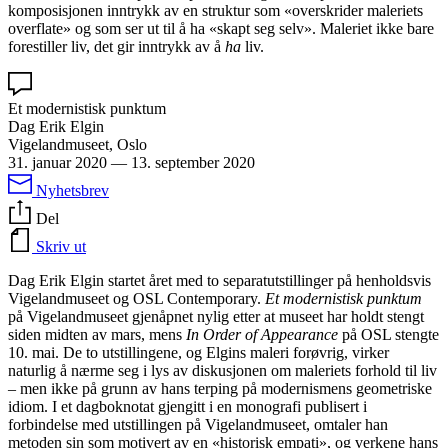
komposisjonen inntrykk av en struktur som «overskrider maleriets
overflate» og som ser ut til å ha «skapt seg selv». Maleriet ikke bare
forestiller liv, det gir inntrykk av å
ha
liv.
Et modernistisk punktum
Dag Erik Elgin
Vigelandmuseet, Oslo
31. januar 2020
—
13. september 2020
Nyhetsbrev
Del
Skriv ut
Dag Erik Elgin startet året med to separatutstillinger på henholdsvis
Vigelandmuseet og OSL Contemporary.
Et modernistisk punktum
på Vigelandmuseet gjenåpnet nylig etter at museet har holdt stengt
siden midten av mars, mens
In Order of Appearance
på OSL stengte
10. mai. De to utstillingene, og Elgins maleri forøvrig, virker
naturlig å nærme seg i lys av diskusjonen om maleriets forhold til liv
– men ikke på grunn av hans terping på modernismens geometriske
idiom. I et dagboknotat gjengitt i en monografi publisert i
forbindelse med utstillingen på Vigelandmuseet, omtaler han
metoden sin som motivert av en «historisk empati», og verkene hans