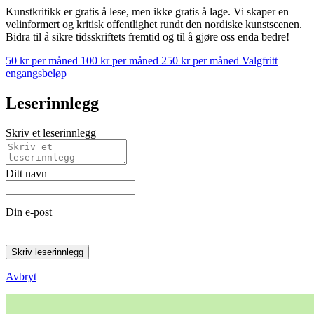
Kunstkritikk er gratis å lese, men ikke gratis å lage. Vi skaper en
velinformert og kritisk offentlighet rundt den nordiske kunstscenen.
Bidra til å sikre tidsskriftets fremtid og til å gjøre oss enda bedre!
50 kr per måned
100 kr per måned
250 kr per måned
Valgfritt
engangsbeløp
Leserinnlegg
Skriv et leserinnlegg
Ditt navn
Din e-post
Skriv leserinnlegg
Avbryt