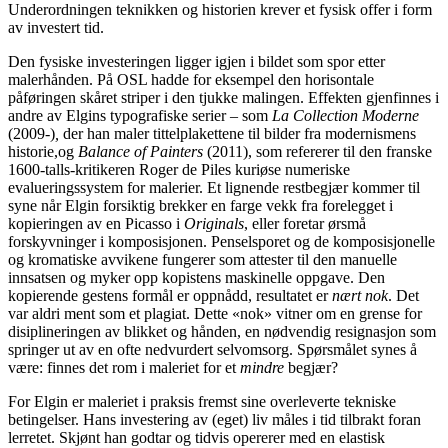
Underordningen teknikken og historien krever et fysisk offer i form
av investert tid.
Den fysiske investeringen ligger igjen i bildet som spor etter
malerhånden. På OSL hadde for eksempel den horisontale
påføringen skåret striper i den tjukke malingen. Effekten gjenfinnes i
andre av Elgins typografiske serier – som
La Collection Moderne
(2009-)
,
der han maler tittelplakettene til bilder fra modernismens
historie,og
Balance of Painters
(2011), som refererer til den franske
1600-talls-kritikeren Roger de Piles kuriøse numeriske
evalueringssystem for malerier. Et lignende restbegjær kommer til
syne når Elgin forsiktig brekker en farge vekk fra forelegget i
kopieringen av en Picasso i
Originals
, eller foretar ørsmå
forskyvninger i komposisjonen. Penselsporet og de komposisjonelle
og kromatiske avvikene fungerer som attester til den manuelle
innsatsen og myker opp kopistens maskinelle oppgave. Den
kopierende gestens formål er oppnådd, resultatet er
nært nok
. Det
var aldri ment som et plagiat. Dette «nok» vitner om en grense for
disiplineringen av blikket og hånden, en nødvendig resignasjon som
springer ut av en ofte nedvurdert selvomsorg. Spørsmålet synes å
være: finnes det rom i maleriet for et
mindre
begjær?
For Elgin er maleriet i praksis fremst sine overleverte tekniske
betingelser. Hans investering av (eget) liv måles i tid tilbrakt foran
lerretet. Skjønt han godtar og tidvis opererer med en elastisk