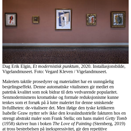
Dag Erik Elgin,
Et modernistisk punktum
, 2020. Installasjonsbilde,
Vigelandmuseet. Foto: Vegard Kleven / Vigelandmuseet.
Maleriets taktile prosedyrer og materialitet har en uunngåelig
besjelingseffekt. Denne automatiske vitalismen gir mediet en
patetisk kvalitet som nok bidrar til dets vedvarende popularitet.
Senmodernismens kromatiske og formale reduksjonisme kunne
tenkes som et forsøk på å lutre maleriet for denne smiskende
livfullheten: de-vitalisere det. Men ifølge den tyske kritikeren
Isabelle Graw nytter selv ikke den kvasiindustrielle fakturen hos en
strengt abstrakt maler som Frank Stella; om hans maleri
Getty Tomb
(1958) skriver hun i boken
The Love of Painting
(Sternberg, 2019)
at tross bestrebelsen på inekspressivitet, gir den repetitive