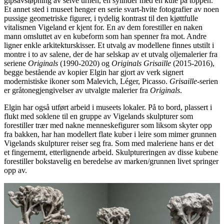
gipsavstøpning av selve urnen, en sylinder med en kule på toppen.
Et annet sted i museet henger en serie svart-hvite fotografier av noen
pussige geometriske figurer, i tydelig kontrast til den kjøttfulle
vitalismen Vigeland er kjent for. En av dem forestiller en naken
mann omsluttet av en kubeform som han spenner fra mot. Andre
ligner enkle arkitekturskisser. Et utvalg av modellene finnes utstilt i
montre i to av salene, der de har selskap av et utvalg oljemalerier fra
seriene
Originals
(1990-2020) og
Originals Grisaille
(2015-2016),
begge bestående av kopier Elgin har gjort av verk signert
modernistiske ikoner som Malevich, Léger, Picasso.
Grisaille
-serien
er gråtonegjengivelser av utvalgte malerier fra
Originals
.
Elgin har også utført arbeid i museets lokaler. På to bord, plassert i
flukt med soklene til en gruppe av Vigelands skulpturer som
forestiller trær med nakne menneskefigurer som liksom skyter opp
fra bakken, har han modellert flate kuber i leire som mimer grunnen
Vigelands skulpturer reiser seg fra. Som med maleriene hans er det
et fingernemt, etterlignende arbeid. Skulptureringen av disse kubene
forestiller bokstavelig en beredelse av marken/grunnen livet springer
opp av.