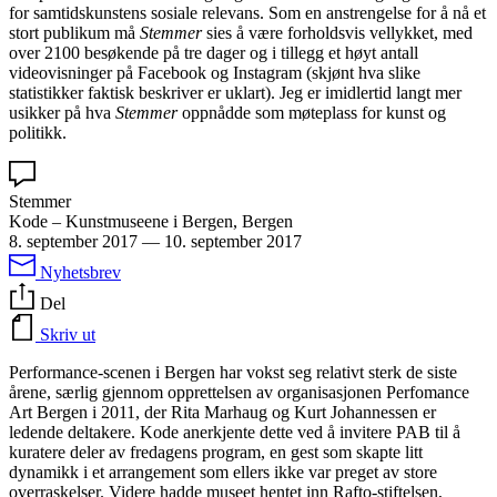
for samtidskunstens sosiale relevans. Som en anstrengelse for å nå et
stort publikum må
Stemmer
sies å være forholdsvis vellykket, med
over 2100 besøkende på tre dager og i tillegg et høyt antall
videovisninger på Facebook og Instagram (skjønt hva slike
statistikker faktisk beskriver er uklart). Jeg er imidlertid langt mer
usikker på hva
Stemmer
oppnådde som møteplass for kunst og
politikk.
Stemmer
Kode – Kunstmuseene i Bergen, Bergen
8. september 2017
—
10. september 2017
Nyhetsbrev
Del
Skriv ut
Performance-scenen i Bergen har vokst seg relativt sterk de siste
årene, særlig gjennom opprettelsen av organisasjonen Perfomance
Art Bergen i 2011, der Rita Marhaug og Kurt Johannessen er
ledende deltakere. Kode anerkjente dette ved å invitere PAB til å
kuratere deler av fredagens program, en gest som skapte litt
dynamikk i et arrangement som ellers ikke var preget av store
overraskelser. Videre hadde museet hentet inn Rafto-stiftelsen,