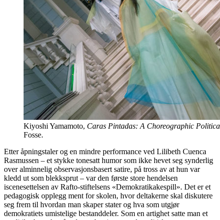
Kiyoshi Yamamoto,
Caras Pintadas: A Choreographic Politica
Fosse.
Etter åpningstaler og en mindre performance ved Lilibeth Cuenca
Rasmussen – et stykke tonesatt humor som ikke hevet seg synderlig
over alminnelig observasjonsbasert satire, på tross av at hun var
kledd ut som blekksprut – var den første store hendelsen
iscenesettelsen av Rafto-stiftelsens «Demokratikakespill». Det er et
pedagogisk opplegg ment for skolen, hvor deltakerne skal diskutere
seg frem til hvordan man skaper stater og hva som utgjør
demokratiets umistelige bestanddeler. Som en artighet satte man et