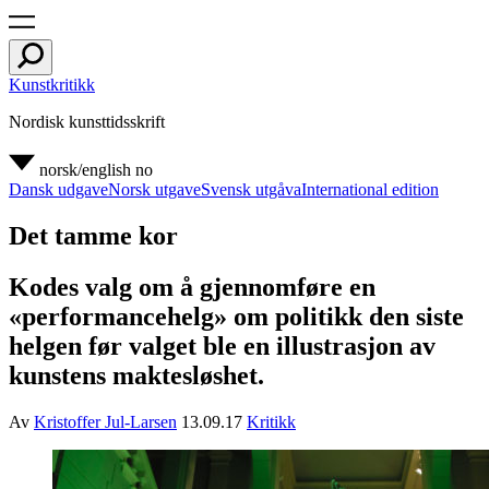
Kunstkritikk
Nordisk kunsttidsskrift
norsk/english
no
Dansk udgave
Norsk utgave
Svensk utgåva
International edition
Det tamme kor
Kodes valg om å gjennomføre en
«performancehelg» om politikk den siste
helgen før valget ble en illustrasjon av
kunstens maktesløshet.
Av
Kristoffer Jul-Larsen
13.09.17
Kritikk