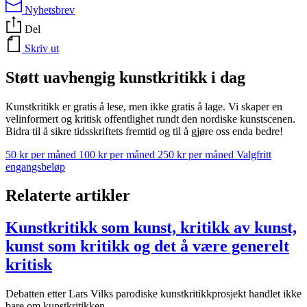
Nyhetsbrev
Del
Skriv ut
Støtt uavhengig kunstkritikk i dag
Kunstkritikk er gratis å lese, men ikke gratis å lage. Vi skaper en
velinformert og kritisk offentlighet rundt den nordiske kunstscenen.
Bidra til å sikre tidsskriftets fremtid og til å gjøre oss enda bedre!
50 kr per måned
100 kr per måned
250 kr per måned
Valgfritt
engangsbeløp
Relaterte artikler
Kunstkritikk som kunst, kritikk av kunst,
kunst som kritikk og det å være generelt
kritisk
Debatten etter Lars Vilks parodiske kunstkritikkprosjekt handlet ikke
bare om kunstkritikken