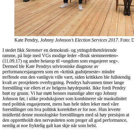
Kate Pendry,
Johnny Johnson’s Election Services 2017
. Foto: 
I stedet fikk
Stemmer
en demokrati- og ytringsfrihetsfeirende
ramme, på linje med VGs modige leder «Bruk stemmeretten»
(11.09.17) og andre heiarop til «ungdom som engasjerer seg».
Dermed ble Kate Pendrys selvironiske diagnose av
performancesjangeren som en «kritisk gudstjeneste» mindre
treffende enn den vanligvis ville vært, siden kritikken ble fullstendig
kvalt av prosjektets overbygning. Pendrys halvannen timer lange
forestilling var ellers et av helgens høydepunkt. Ikke fordi Pendry
brøt ny grunn. Vi har møtt hennes mannlige alter ego Johnny
Johnson før, i ulike produksjoner som kombinerer sår maskulinitet
med politisk engasjement, mens han hele tiden leker med våre
forestillinger om hva politisk korrekthet er for noe. Hun leverte
imidlertid denne monologiske forestillingen med så høy presisjon at
den opprettholdt den nervøsiteten som preger all god performance,
nemlig at noe fryktelig galt kan skje når som helst.