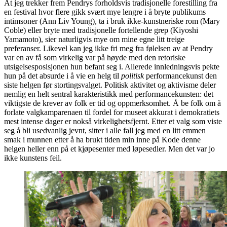
At jeg trekker frem Pendrys forholdsvis tradisjonelle forestilling fra
en festival hvor flere gikk svært mye lengre i å bryte publikums
intimsoner (Ann Liv Young), ta i bruk ikke-kunstneriske rom (Mary
Coble) eller bryte med tradisjonelle fortellende grep (Kiyoshi
Yamamoto), sier naturligvis mye om mine egne litt treige
preferanser. Likevel kan jeg ikke fri meg fra følelsen av at Pendry
var en av få som virkelig var på høyde med den retoriske
utsigelsesposisjonen hun befant seg i. Allerede innledningsvis pekte
hun på det absurde i å vie en helg til
politisk
performancekunst den
siste helgen før stortingsvalget. Politisk aktivitet og aktivisme deler
nemlig en helt sentral karakteristikk med performancekunsten: det
viktigste de krever av folk er tid og oppmerksomhet. Å be folk om å
forlate valgkamparenaen til fordel for museet akkurat i demokratiets
mest intense dager er nokså virkelighetsfjernt. Etter et valg som viste
seg å bli usedvanlig jevnt, sitter i alle fall jeg med en litt emmen
smak i munnen etter å ha brukt tiden min inne på Kode denne
helgen heller enn på et kjøpesenter med løpesedler. Men det var jo
ikke kunstens feil.