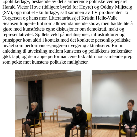
«politikerlag», bestående av det sjarmerende politiske venneparet
Harald Victor Hove (tidligere byråd for Høyre) og Oddny Miljeteig
(SV), opp mot et «kulturlag», satt sammen av TV-produsenten Jo
Torgersen og hans mor, Litteraturhussjef Kristin Helle-Valle.
Seansen fungerte fint som allmenndannende show, men hadde lite å
gjøre med kunstfeltets egne diskusjoner om demokrati, makt og
representativitet. Spillets vekt på institusjoner, infrastrukturer og
prinsipper kom aldri i kontakt med det konkrete personlig-politiske
nivået som performancesjangeren uvegerlig aktualiserer. En fin
anledning til utveksling mellom kunstens og politikkens tenkemåter
gikk tapt, og de mange performancene fikk aldri noe samlende grep
som pekte mot kunstens politiske muligheter.