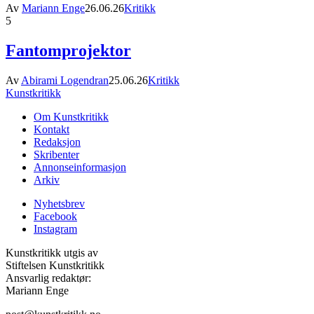
Av
Mariann Enge
26.06.26
Kritikk
5
Fantomprojektor
Av
Abirami Logendran
25.06.26
Kritikk
Kunstkritikk
Om Kunstkritikk
Kontakt
Redaksjon
Skribenter
Annonseinformasjon
Arkiv
Nyhetsbrev
Facebook
Instagram
Kunstkritikk utgis av
Stiftelsen Kunstkritikk
Ansvarlig redaktør:
Mariann Enge