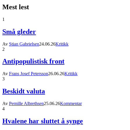
Mest lest
1
Små gleder
Av
Stian Gabrielsen
24.06.26
Kritikk
2
Antipopulistisk front
Av
Frans Josef Petersson
26.06.26
Kritikk
3
Beskidt valuta
Av
Pernille Albrethsen
25.06.26
Kommentar
4
Hvalene har sluttet å synge