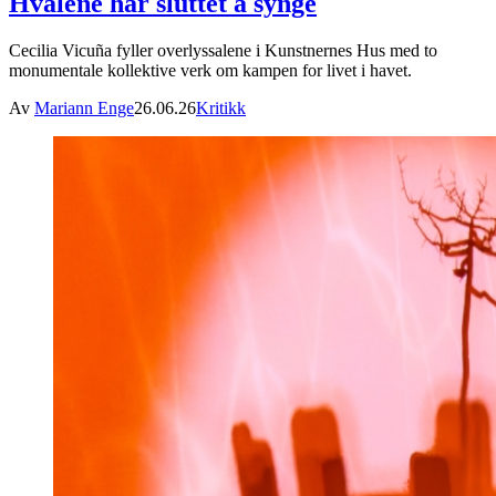
Hvalene har sluttet å synge
Cecilia Vicuña fyller overlyssalene i Kunstnernes Hus med to
monumentale kollektive verk om kampen for livet i havet.
Av
Mariann Enge
26.06.26
Kritikk