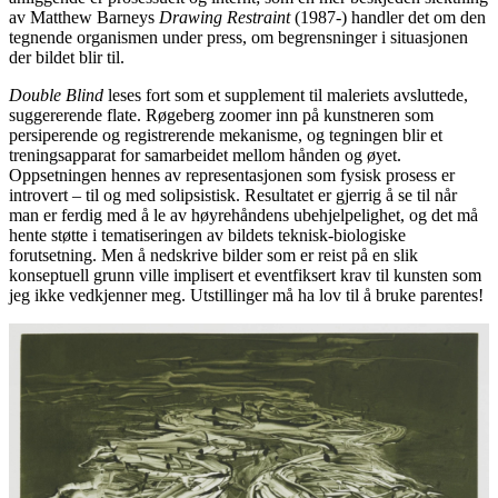
av Matthew Barneys
Drawing Restraint
(1987-) handler det om den
tegnende organismen under press, om begrensninger i situasjonen
der bildet blir til.
Double Blind
leses fort som et supplement til maleriets avsluttede,
suggererende flate. Røgeberg zoomer inn på kunstneren som
persiperende og registrerende mekanisme, og tegningen blir et
treningsapparat for samarbeidet mellom hånden og øyet.
Oppsetningen hennes av representasjonen som fysisk prosess er
introvert – til og med solipsistisk. Resultatet er gjerrig å se til når
man er ferdig med å le av høyrehåndens ubehjelpelighet, og det må
hente støtte i tematiseringen av bildets teknisk-biologiske
forutsetning. Men å nedskrive bilder som er reist på en slik
konseptuell grunn ville implisert et eventfiksert krav til kunsten som
jeg ikke vedkjenner meg. Utstillinger må ha lov til å bruke parentes!