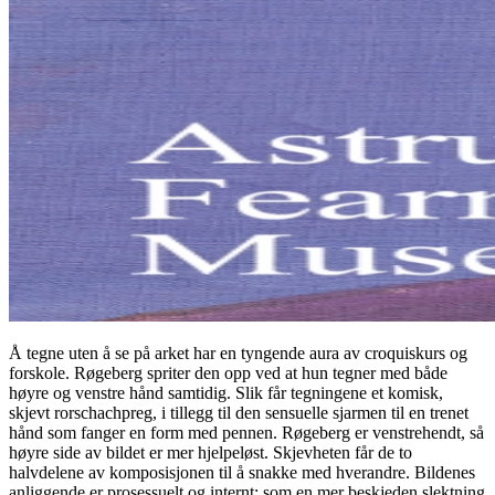
Å tegne uten å se på arket har en tyngende aura av croquiskurs og
forskole. Røgeberg spriter den opp ved at hun tegner med både
høyre og venstre hånd samtidig. Slik får tegningene et komisk,
skjevt rorschachpreg, i tillegg til den sensuelle sjarmen til en trenet
hånd som fanger en form med pennen. Røgeberg er venstrehendt, så
høyre side av bildet er mer hjelpeløst. Skjevheten får de to
halvdelene av komposisjonen til å snakke med hverandre. Bildenes
anliggende er prosessuelt og internt; som en mer beskjeden slektning