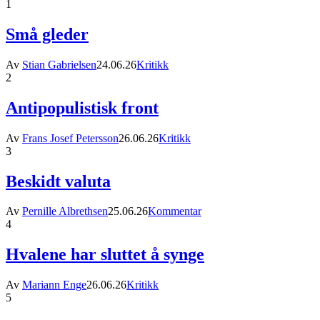
1
Små gleder
Av
Stian Gabrielsen
24.06.26
Kritikk
2
Antipopulistisk front
Av
Frans Josef Petersson
26.06.26
Kritikk
3
Beskidt valuta
Av
Pernille Albrethsen
25.06.26
Kommentar
4
Hvalene har sluttet å synge
Av
Mariann Enge
26.06.26
Kritikk
5