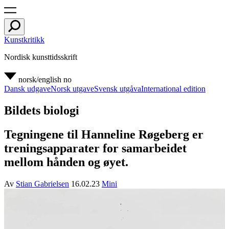
Kunstkritikk
Nordisk kunsttidsskrift
norsk/english
no
Dansk udgave
Norsk utgave
Svensk utgåva
International edition
Bildets biologi
Tegningene til Hanneline Røgeberg er
treningsapparater for samarbeidet
mellom hånden og øyet.
Av
Stian Gabrielsen
16.02.23
Mini