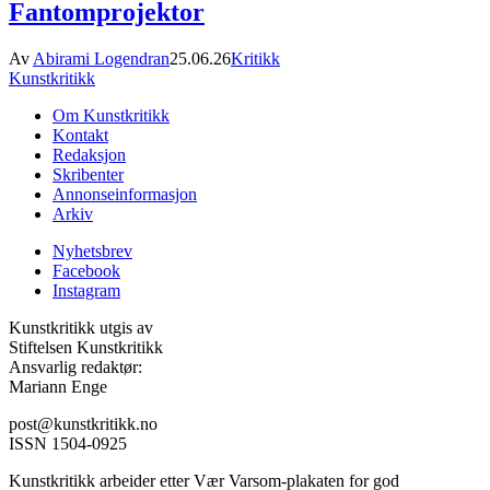
Fantomprojektor
Av
Abirami Logendran
25.06.26
Kritikk
Kunstkritikk
Om Kunstkritikk
Kontakt
Redaksjon
Skribenter
Annonseinformasjon
Arkiv
Nyhetsbrev
Facebook
Instagram
Kunstkritikk utgis av
Stiftelsen Kunstkritikk
Ansvarlig redaktør:
Mariann Enge
post@kunstkritikk.no
ISSN 1504-0925
Kunstkritikk arbeider etter Vær Varsom-plakaten for god