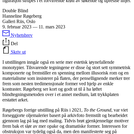
figurasjon strupes i et forvirrende krøll av søkende og upresise linjer.
Double Blind
Hanneline Røgeberg
Galleri Riis, Oslo
9. februar 2023
—
11. mars 2023
Nyhetsbrev
Del
Skriv ut
I utstillingen inngår også en serie mer estetisk iøynefallende
monotypier. Tilsvarende tegningene er disse òg stort sett symmetrisk
komponerte og fremstiller en spenning mellom illusorisk rom og en
materialisme som insisterer på flaten, der pensellignende merker trer
frem som nesten tredimensjonale former ved hjelp av enkle
kontraster. Røgeberg ser kort og godt ut til å ha løftet
blindtegningsmetoden over i et annet medium, latt trykkplaten
erstattet arket.
Røgebergs forrige utstilling på Riis i 2021,
To the Ground
, var viet
forseggjorte oljemalerier basert på arkivfoto fremstilt og bearbeidet
gjennom lag på lag med maling. Tidvis brøt gjenkjennelige motiver
frem bak et slør av mer opake og dramatiske former. Interessen for
obstruksjon var tydelig også da, men den manifesterte seg på