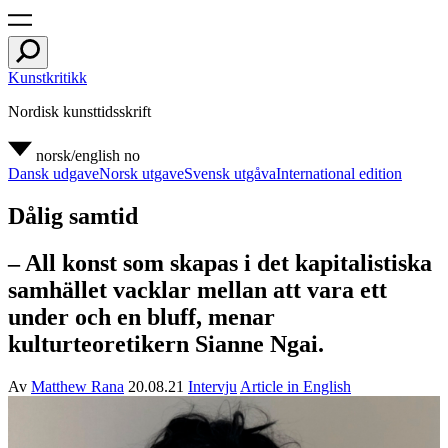
Kunstkritikk
Nordisk kunsttidsskrift
norsk/english
no
Dansk udgave
Norsk utgave
Svensk utgåva
International edition
Dålig samtid
– All konst som skapas i det kapitalistiska
samhället vacklar mellan att vara ett
under och en bluff, menar
kulturteoretikern Sianne Ngai.
Av
Matthew Rana
20.08.21
Intervju
Article in English