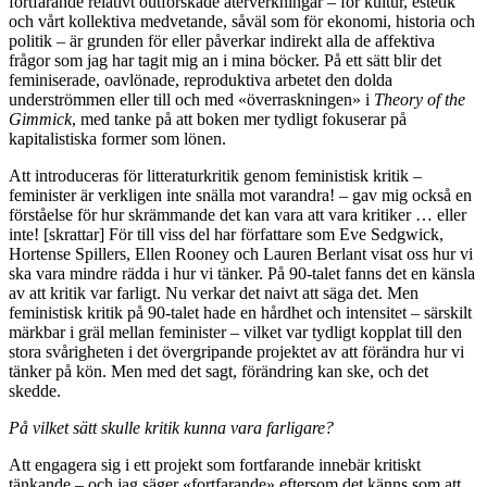
fortfarande relativt outforskade återverkningar – för kultur, estetik
och vårt kollektiva medvetande, såväl som för ekonomi, historia och
politik – är grunden för eller påverkar indirekt alla de affektiva
frågor som jag har tagit mig an i mina böcker. På ett sätt blir det
feminiserade, oavlönade, reproduktiva arbetet den dolda
underströmmen eller till och med «överraskningen» i
Theory of the
Gimmick
, med tanke på att boken mer tydligt fokuserar på
kapitalistiska former som lönen.
Att introduceras för litteraturkritik genom feministisk kritik –
feminister är verkligen inte snälla mot varandra! – gav mig också en
förståelse för hur skrämmande det kan vara att vara kritiker … eller
inte! [skrattar] För till viss del har författare som Eve Sedgwick,
Hortense Spillers, Ellen Rooney och Lauren Berlant visat oss hur vi
ska vara mindre rädda i hur vi tänker. På 90-talet fanns det en känsla
av att kritik var farligt. Nu verkar det naivt att säga det. Men
feministisk kritik på 90-talet hade en hårdhet och intensitet – särskilt
märkbar i gräl mellan feminister – vilket var tydligt kopplat till den
stora svårigheten i det övergripande projektet av att förändra hur vi
tänker på kön. Men med det sagt, förändring kan ske, och det
skedde.
På vilket sätt skulle kritik kunna vara farligare?
Att engagera sig i ett projekt som fortfarande innebär kritiskt
tänkande – och jag säger «fortfarande» eftersom det känns som att