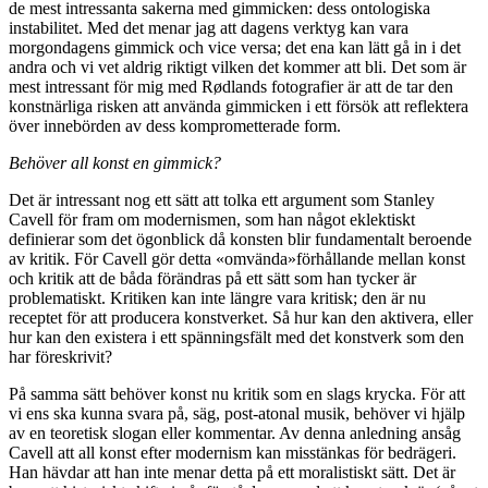
de mest intressanta sakerna med gimmicken: dess ontologiska
instabilitet. Med det menar jag att dagens verktyg kan vara
morgondagens gimmick och vice versa; det ena kan lätt gå in i det
andra och vi vet aldrig riktigt vilken det kommer att bli. Det som är
mest intressant för mig med Rødlands fotografier är att de tar den
konstnärliga risken att använda gimmicken i ett försök att reflektera
över innebörden av dess komprometterade form.
Behöver all konst en gimmick?
Det är intressant nog ett sätt att tolka ett argument som Stanley
Cavell för fram om modernismen, som han något eklektiskt
definierar som det ögonblick då konsten blir fundamentalt beroende
av kritik. För Cavell gör detta «omvända»förhållande mellan konst
och kritik att de båda förändras på ett sätt som han tycker är
problematiskt. Kritiken kan inte längre vara kritisk; den är nu
receptet för att producera konstverket. Så hur kan den aktivera, eller
hur kan den existera i ett spänningsfält med det konstverk som den
har föreskrivit?
På samma sätt behöver konst nu kritik som en slags krycka. För att
vi ens ska kunna svara på, säg, post-atonal musik, behöver vi hjälp
av en teoretisk slogan eller kommentar. Av denna anledning ansåg
Cavell att all konst efter modernism kan misstänkas för bedrägeri.
Han hävdar att han inte menar detta på ett moralistiskt sätt. Det är