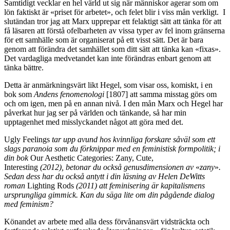
Samtidigt vecklar en hel värld ut sig när människor agerar som om
lön faktiskt är «priset för arbetet», och felet blir i viss mån verkligt. I
slutändan tror jag att Marx upprepar ett felaktigt sätt att tänka för att
få läsaren att förstå ofelbarheten av vissa typer av fel inom gränserna
för ett samhälle som är organiserat på ett visst sätt. Det är bara
genom att förändra det samhället som ditt sätt att tänka kan «fixas».
Det vardagliga medvetandet kan inte förändras enbart genom att
tänka bättre.
Detta är anmärkningsvärt likt Hegel, som visar oss, komiskt, i en
bok som
Andens fenomenologi
[1807] att samma misstag görs om
och om igen, men på en annan nivå. I den mån Marx och Hegel har
påverkat hur jag ser på världen och tänkande, så har min
upptagenhet med misslyckandet något att göra med det.
Ugly Feelings
tar upp avund hos kvinnliga forskare såväl som ett
slags paranoia som du förknippar med en feministisk formpolitik; i
din bok
Our Aesthetic Categories: Zany, Cute,
Interesting
(2012),
betonar du också genusdimensionen av
«
zany
»
.
Sedan dess har du också antytt i din läsning av Helen DeWitts
roman
Lighting Rods
(2011) att feminisering är kapitalismens
ursprungliga gimmick. Kan du säga lite om din pågående dialog
med feminism?
Könandet av arbete med alla dess förvånansvärt vidsträckta och