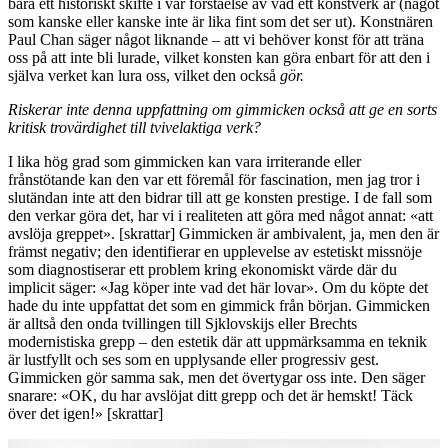
bara ett historiskt skifte i vår förståelse av vad ett konstverk är (något
som kanske eller kanske inte är lika fint som det ser ut). Konstnären
Paul Chan säger något liknande – att vi behöver konst för att träna
oss på att inte bli lurade, vilket konsten kan göra enbart för att den i
själva verket kan lura oss, vilket den också
gör.
Riskerar inte denna uppfattning om gimmicken också att ge en sorts
kritisk trovärdighet till tvivelaktiga verk?
I lika hög grad som gimmicken kan vara irriterande eller
frånstötande kan den var ett föremål för fascination, men jag tror i
slutändan inte att den bidrar till att ge konsten prestige. I de fall som
den verkar göra det, har vi i realiteten att göra med något annat: «att
avslöja greppet». [skrattar] Gimmicken är ambivalent, ja, men den är
främst negativ; den identifierar en upplevelse av estetiskt missnöje
som diagnostiserar ett problem kring ekonomiskt värde där du
implicit säger: «Jag köper inte vad det här lovar». Om du köpte det
hade du inte uppfattat det som en gimmick från början. Gimmicken
är alltså den onda tvillingen till Sjklovskijs eller Brechts
modernistiska grepp – den estetik där att uppmärksamma en teknik
är lustfyllt och ses som en upplysande eller progressiv gest.
Gimmicken gör samma sak, men det övertygar oss inte. Den säger
snarare: «OK, du har avslöjat ditt grepp och det är hemskt! Täck
över det igen!» [skrattar]