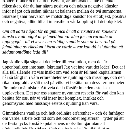
Robert Pfaller och Lauren Berlant, är ambivalens inte en enkel
räkenskap, där du har några positiva och några negativa känslor
inför något och sedan räknar ut balansen mellan de två summorna.
Snarare tjänar närvaron av motstridiga känslor för ett objekt, positiva
och negativa, alltid till att intensifiera vår koppling till det objektet.
Om att kalla något för en gimmick är att artikulera en kollektiv
känsla av att något är fel med hur världen för närvarande är
uppbyggd – att vi lever i en
«
dålig samtid
»
som är baserad på
felmätning av rikedom i form av värde – var kan då i slutändan ett
sådant omdöme leda till?
Jag skulle vilja säga att det leder till revolution, men det är
uppenbarligen inte sant. [skrattar] Jag vet inte vart det leder! Det är i
alla fall slående att viss insikt om vad som är fel med kapitalismen
når så långt in i våra erfarenheter av njutning och missnöje, och den
rika mångfald av sätt med på vilka vi berättar om dessa erfarenheter
för andra människor. Att veta detta förstör inte den estetiska
upplevelsen. Det ger oss snarare nyvunnen respekt för vad den kan
berätta för oss, när vi väl inser hur komplex, intrikat och
genomsyrad med missnöje estetisk njutning kan vara.
Gimmickens vanliga och helt ordinära erfarenhet – och de farhågor
om värde, arbete och tid som det omdömet registrerar – tyder på att
de flesta tycks förstå kapitalismens motsättningar utan att
nödvändigtvis läsa Marx. Och det tycker jag är viktigt. Hur