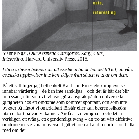
Sianne Ngai,
Our Aesthetic Categories. Zany, Cute,
Interesting,
Harvard University Press, 2015.
I dina arbeten betonar du att estetik alltid är bundet till tal, att våra
estetiska upplevelser inte kan skiljas från sätten vi talar om dem.
På ett sätt följer jag helt enkelt Kant här. En estetisk upplevelse
innebär värdering – de kan inte särskiljas – och det är här det blir
intressant, eftersom vi tvingas göra anspråk på den universella
giltigheten hos ett omdöme som kommer spontant, och som inte
bygger på något vi omedelbart förstår eller kan begreppsliggöra,
utan enbart på vad vi känner. Ändå är vi tvungna – och det är
verkligen ett tvång, ett egendomligt tvång – att tro att vårt affektiva
omdöme måste vara universellt giltigt, och att andra därför bör hålla
med om det.