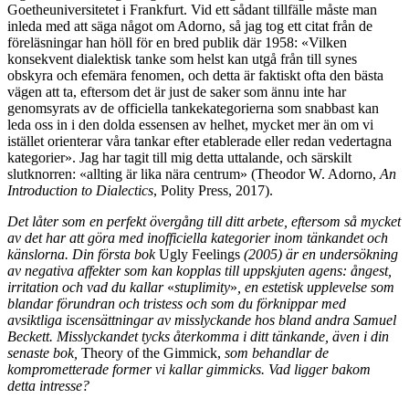
Goetheuniversitetet i Frankfurt. Vid ett sådant tillfälle måste man
inleda med att säga något om Adorno, så jag tog ett citat från de
föreläsningar han höll för en bred publik där 1958: «Vilken
konsekvent dialektisk tanke som helst kan utgå från till synes
obskyra och efemära fenomen, och detta är faktiskt ofta den bästa
vägen att ta, eftersom det är just de saker som ännu inte har
genomsyrats av de officiella tankekategorierna som snabbast kan
leda oss in i den dolda essensen av helhet, mycket mer än om vi
istället orienterar våra tankar efter etablerade eller redan vedertagna
kategorier». Jag har tagit till mig detta uttalande, och särskilt
slutknorren: «allting är lika nära centrum» (Theodor W. Adorno,
An
Introduction to Dialectics
, Polity Press, 2017).
Det låter som en perfekt övergång till ditt arbete, eftersom så mycket
av det har att göra med inofficiella kategorier inom tänkandet och
känslorna. Din första bok
Ugly Feelings
(2005) är en undersökning
av negativa affekter som kan kopplas till uppskjuten agens: ångest,
irritation och vad du kallar
«
stuplimity
»
, en estetisk upplevelse som
blandar förundran och tristess och som du förknippar med
avsiktliga iscensättningar av misslyckande hos bland andra Samuel
Beckett. Misslyckandet tycks återkomma i ditt tänkande, även i din
senaste bok,
Theory of the Gimmick,
som behandlar de
komprometterade former vi kallar gimmicks. Vad ligger bakom
detta intresse?