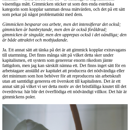
väsentliga mått. Gimmicken sticker ut som den enda estetiska
kategorin som kopplar samman dessa mätvärden, och det på ett sätt
som pekar på något problematiskt med dem.
Gimmicken besparar oss arbete, men det intensifierar det också;
gimmicken är banbrytande, men den är också föråldrad;
gimmicken är singulär, men den upprepas också i det oändliga; den
är både attraktivt och motbjudande.
Ja. Ett annat sätt att tänka på det är att gimmick kopplar extravagans
till utarmning. Det finns många sätt på vilket detta sker under
kapitalismen, ett system som genererar enorm rikedom jämte
fattigdom, men jag kan särskilt nämna ett. Det finns inget sätt för en
arbetstagare anställd av kapitalet att producera det nödvändiga eller
det minimum som hon behöver för att reproducera sin arbetskraft
utan att samtidigt generera ett överskott till kapitalisten. Det är ett
annat sätt på vilket vi ser detta motiv av det bristfälliga knutet till det
överdrivna: här blir det överflödiga ett nödvändigt villkor. Det här är
gimmickens poler.