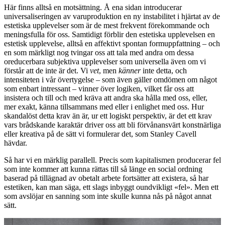
Här finns alltså en motsättning. Å ena sidan introducerar
universaliseringen av varuproduktion en ny instabilitet i hjärtat av de
estetiska upplevelser som är de mest frekvent förekommande och
meningsfulla för oss. Samtidigt förblir den estetiska upplevelsen en
estetisk upplevelse, alltså en affektivt spontan formuppfattning – och
en som märkligt nog tvingar oss att tala med andra om dessa
oreducerbara subjektiva upplevelser som universella även om vi
förstår att de inte är det. Vi
vet
, men
känner
inte detta, och
intensiteten i vår övertygelse – som även gäller omdömen om något
som enbart intressant – vinner över logiken, vilket får oss att
insistera och till och med kräva att andra ska hålla med oss, eller,
mer exakt, känna tillsammans med eller i enlighet med oss. Hur
skandalöst detta krav än är, ur ett logiskt perspektiv, är det ett krav
vars brådskande karaktär driver oss att bli förvånansvärt konstnärliga
eller kreativa på de sätt vi formulerar det, som Stanley Cavell
hävdar.
Så har vi en märklig parallell. Precis som kapitalismen producerar fel
som inte kommer att kunna rättas till så länge en social ordning
baserad på tillägnad av obetalt arbete fortsätter att existera, så har
estetiken, kan man säga, ett slags inbyggt oundvikligt «fel». Men ett
som avslöjar en sanning som inte skulle kunna nås på något annat
sätt.