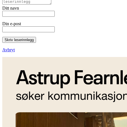
Ditt navn
Din e-post
Skriv leserinnlegg
Avbryt