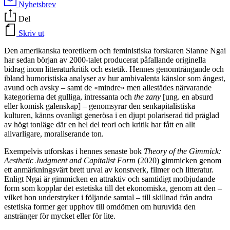
Nyhetsbrev
Del
Skriv ut
Den amerikanska teoretikern och feministiska forskaren Sianne Ngai
har sedan början av 2000-talet producerat påfallande originella
bidrag inom litteraturkritik och estetik. Hennes genomträngande och
ibland humoristiska analyser av hur ambivalenta känslor som ångest,
avund och avsky – samt de «mindre» men allestädes närvarande
kategorierna det gulliga, intressanta och
the zany
[ung. en absurd
eller komisk galenskap] – genomsyrar den senkapitalistiska
kulturen, känns ovanligt generösa i en djupt polariserad tid präglad
av högt tonläge där en hel del teori och kritik har fått en allt
allvarligare, moraliserande ton.
Exempelvis utforskas i hennes senaste bok
Theory of the Gimmick:
Aesthetic Judgment and Capitalist Form
(2020) gimmicken genom
ett anmärkningsvärt brett urval av konstverk, filmer och litteratur.
Enligt Ngai är gimmicken en attraktiv och samtidigt motbjudande
form som kopplar det estetiska till det ekonomiska, genom att den –
vilket hon understryker i följande samtal – till skillnad från andra
estetiska former ger upphov till omdömen om huruvida den
anstränger för mycket eller för lite.