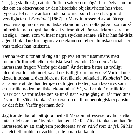
Tja, jag skulle säga att det är flera saker som pågår här. Dels handlar
det om en observation av den historiska objektiviteten hos vissa
typer av fel när de är baserade på former som har en fast grund i
verkligheten. I
Kapitalet
[1867] är Marx intresserad av att återge
resonemang inom den politiska ekonomin, och ofta på sätt som är så
mimetiska och uppslukande att vi tror att vi hör vad Marx själv har
att säga – men, som vi inser några stycken senare, så har han faktiskt
agerat buktalare för någon av de ekonomer eller utopiska socialister
vars tankar han kritiserar.
Denna teknik för att få dig att uppleva ett fel tillsammans med
honom är formellt eller retoriskt fascinerande. Och den väcker
intressanta frågor: Varför gör detta? Är det inte bättre att tydligt
identifiera feltänkandet, så att det tydligt kan undvikas? Varför finns
dessa intressanta ögonblick av förvillande buktaleri i
Kapitalet
? Det
är talande att det händer igen och igen i texten, som beskrivs som
en «kritik av den politiska ekonomin»! Så, vad exakt är kritik för
Marx och varför måste den se ut så här? Varje gång du får med dina
läsare i fel sätt att tänka så riskerar du en fenomenologisk expansion
av det felet. Varför gör man det?
Jag tror det har allt att göra med att Marx är intresserad av hur detta
inte är fel som kan åtgärdas i tanken. De fel sätt att tänka som han är
intresserad av att analysera produceras av
en värld som är fel
. Så här
är felet ett problem i världen, inte bara i tänkandet.