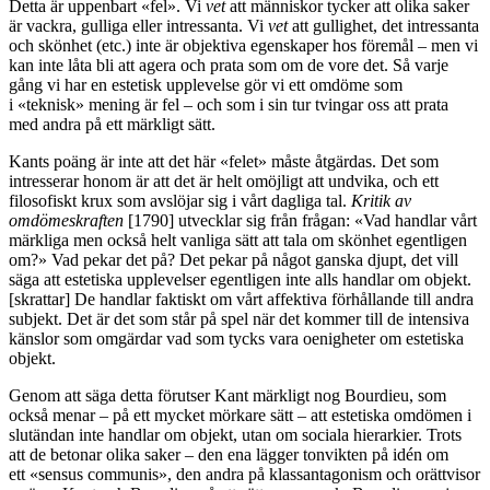
Detta är uppenbart «fel». Vi
vet
att människor tycker att olika saker
är vackra, gulliga eller intressanta. Vi
vet
att gullighet, det intressanta
och skönhet (etc.) inte är objektiva egenskaper hos föremål – men vi
kan inte låta bli att agera och prata som om de vore det. Så varje
gång vi har en estetisk upplevelse gör vi ett omdöme som
i «teknisk» mening är fel – och som i sin tur tvingar oss att prata
med andra på ett märkligt sätt.
Kants poäng är inte att det här «felet» måste åtgärdas. Det som
intresserar honom är att det är helt omöjligt att undvika, och ett
filosofiskt krux som avslöjar sig i vårt dagliga tal.
Kritik av
omdömeskraften
[1790] utvecklar sig från frågan: «Vad handlar vårt
märkliga men också helt vanliga sätt att tala om skönhet egentligen
om?» Vad pekar det på? Det pekar på något ganska djupt, det vill
säga att estetiska upplevelser egentligen inte alls handlar om objekt.
[skrattar] De handlar faktiskt om vårt affektiva förhållande till andra
subjekt. Det är det som står på spel när det kommer till de intensiva
känslor som omgärdar vad som tycks vara oenigheter om estetiska
objekt.
Genom att säga detta förutser Kant märkligt nog Bourdieu, som
också menar – på ett mycket mörkare sätt – att estetiska omdömen i
slutändan inte handlar om objekt, utan om sociala hierarkier. Trots
att de betonar olika saker – den ena lägger tonvikten på idén om
ett «sensus communis», den andra på klassantagonism och orättvisor