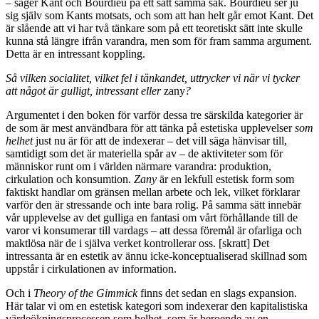
– säger Kant och Bourdieu på ett sätt samma sak. Bourdieu ser ju
sig själv som Kants motsats, och som att han helt går emot Kant. Det
är slående att vi har två tänkare som på ett teoretiskt sätt inte skulle
kunna stå längre ifrån varandra, men som för fram samma argument.
Detta är en intressant koppling.
Så vilken socialitet, vilket fel i tänkandet, uttrycker vi när vi tycker
att något är gulligt, intressant eller
zany
?
Argumentet i den boken för varför dessa tre särskilda kategorier är
de som är mest användbara för att tänka på estetiska upplevelser
som
helhet
just nu är för att de indexerar – det vill säga hänvisar till,
samtidigt som det är materiella spår av – de aktiviteter som för
människor runt om i världen närmare varandra: produktion,
cirkulation och konsumtion.
Zany
är en lekfull estetisk form som
faktiskt handlar om gränsen mellan arbete och lek, vilket förklarar
varför den är stressande och inte bara rolig. På samma sätt innebär
vår upplevelse av det gulliga en fantasi om vårt förhållande till de
varor vi konsumerar till vardags – att dessa föremål är ofarliga och
maktlösa när de i själva verket kontrollerar oss. [skratt] Det
intressanta är en estetik av ännu icke-konceptualiserad skillnad som
uppstår i cirkulationen av information.
Och i
Theory of the Gimmick
finns det sedan en slags expansion.
Här talar vi om en estetisk kategori som indexerar den kapitalistiska
värdeökningsprocessen som helhet, som är beroende av en