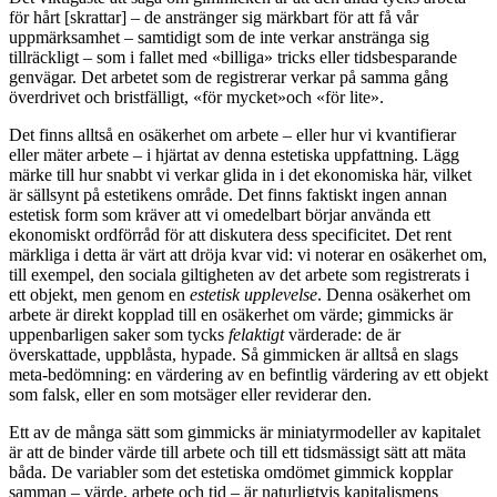
för hårt [skrattar] – de anstränger sig märkbart för att få vår
uppmärksamhet – samtidigt som de inte verkar anstränga sig
tillräckligt – som i fallet med «billiga» tricks eller tidsbesparande
genvägar. Det arbetet som de registrerar verkar på samma gång
överdrivet och bristfälligt, «för mycket»och «för lite».
Det finns alltså en osäkerhet om arbete – eller hur vi kvantifierar
eller mäter arbete – i hjärtat av denna estetiska uppfattning. Lägg
märke till hur snabbt vi verkar glida in i det ekonomiska här, vilket
är sällsynt på estetikens område. Det finns faktiskt ingen annan
estetisk form som kräver att vi omedelbart börjar använda ett
ekonomiskt ordförråd för att diskutera dess specificitet. Det rent
märkliga i detta är värt att dröja kvar vid: vi noterar en osäkerhet om,
till exempel, den sociala giltigheten av det arbete som registrerats i
ett objekt, men genom en
estetisk upplevelse
. Denna osäkerhet om
arbete är direkt kopplad till en osäkerhet om värde; gimmicks är
uppenbarligen saker som tycks
felaktigt
värderade: de är
överskattade, uppblåsta, hypade. Så gimmicken är alltså en slags
meta-bedömning: en värdering av en befintlig värdering av ett objekt
som falsk, eller en som motsäger eller reviderar den.
Ett av de många sätt som gimmicks är miniatyrmodeller av kapitalet
är att de binder värde till arbete och till ett tidsmässigt sätt att mäta
båda. De variabler som det estetiska omdömet gimmick kopplar
samman – värde, arbete och tid – är naturligtvis kapitalismens