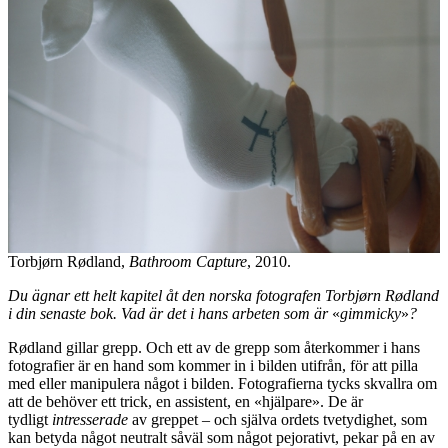
Torbjørn Rødland,
Bathroom Capture
, 2010.
Du ägnar ett helt kapitel åt den norska fotografen Torbjørn Rødland
i din senaste bok. Vad är det i hans arbeten som är
«
gimmicky
»
?
Rødland gillar grepp. Och ett av de grepp som återkommer i hans
fotografier är en hand som kommer in i bilden utifrån, för att pilla
med eller manipulera något i bilden. Fotografierna tycks skvallra om
att de behöver ett trick, en assistent, en «hjälpare». De är
tydligt
intresserade
av greppet – och själva ordets tvetydighet, som
kan betyda något neutralt såväl som något pejorativt, pekar på en av