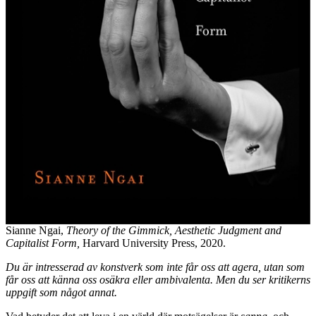
Sianne Ngai,
Theory of the Gimmick, Aesthetic Judgment and
Capitalist Form,
Harvard University Press, 2020.
Du är intresserad av konstverk som inte får oss att agera, utan som
får oss att känna oss osäkra eller ambivalenta. Men du ser kritikerns
uppgift som något annat.