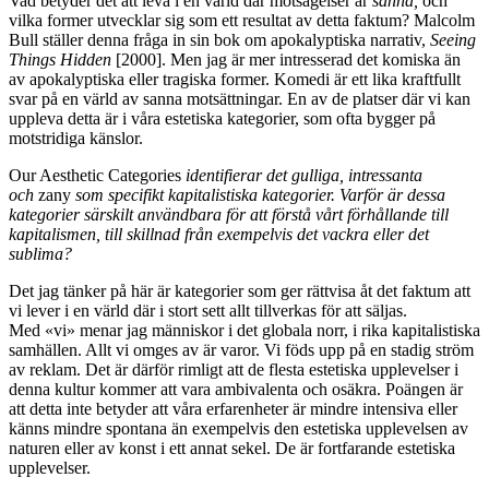
Vad betyder det att leva i en värld där motsägelser är
sanna,
och
vilka former utvecklar sig som ett resultat av detta faktum? Malcolm
Bull ställer denna fråga in sin bok om apokalyptiska narrativ,
Seeing
Things Hidden
[2000]. Men jag är mer intresserad det komiska än
av apokalyptiska eller tragiska former. Komedi är ett lika kraftfullt
svar på en värld av sanna motsättningar. En av de platser där vi kan
uppleva detta är i våra estetiska kategorier, som ofta bygger på
motstridiga känslor.
Our Aesthetic Categories
identifierar det gulliga, intressanta
och
zany
som specifikt kapitalistiska kategorier. Varför är dessa
kategorier särskilt användbara för att förstå vårt förhållande till
kapitalismen, till skillnad från exempelvis det vackra eller det
sublima?
Det jag tänker på här är kategorier som ger rättvisa åt det faktum att
vi lever i en värld där i stort sett allt tillverkas för att säljas.
Med «vi» menar jag människor i det globala norr, i rika kapitalistiska
samhällen. Allt vi omges av är varor. Vi föds upp på en stadig ström
av reklam. Det är därför rimligt att de flesta estetiska upplevelser i
denna kultur kommer att vara ambivalenta och osäkra. Poängen är
att detta inte betyder att våra erfarenheter är mindre intensiva eller
känns mindre spontana än exempelvis den estetiska upplevelsen av
naturen eller av konst i ett annat sekel. De är fortfarande estetiska
upplevelser.