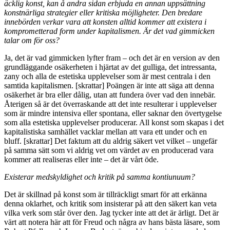
äcklig konst, kan å andra sidan erbjuda en annan uppsättning
konstnärliga strategier eller kritiska möjligheter. Den bredare
innebörden verkar vara att konsten alltid kommer att existera i
komprometterad form under kapitalismen. Är det vad gimmicken
talar om för oss?
Ja, det är vad gimmicken lyfter fram – och det är en version av den
grundläggande osäkerheten i hjärtat av det gulliga, det intressanta,
zany och alla de estetiska upplevelser som är mest centrala i den
samtida kapitalismen. [skrattar] Poängen är inte att säga att denna
osäkerhet är bra eller dålig, utan att fundera över vad den innebär.
Återigen så är det överraskande att det inte resulterar i upplevelser
som är mindre intensiva eller spontana, eller saknar den övertygelse
som alla estetiska upplevelser producerar. All konst som skapas i det
kapitalistiska samhället vacklar mellan att vara ett under och en
bluff. [skrattar] Det faktum att du aldrig säkert vet vilket – ungefär
på samma sätt som vi aldrig vet om värdet av en producerad vara
kommer att realiseras eller inte – det är vårt öde.
Existerar medskyldighet och kritik på samma kontiunuum?
Det är skillnad på konst som är tillräckligt smart för att erkänna
denna oklarhet, och kritik som insisterar på att den säkert kan veta
vilka verk som står över den. Jag tycker inte att det är ärligt. Det är
värt att notera här att för Freud och några av hans bästa läsare, som